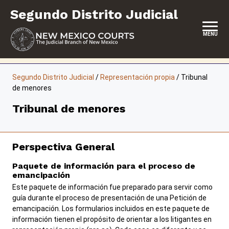
Saltar
Segundo Distrito Judicial
al
contenido
MENU
SOBRE ESTE TRIBUNAL DE DISTRITO
Segundo Distrito Judicial
/
Representación propia
/
Tribunal
de menores
SERVICIO DE JURADO
Tribunal de menores
REPRESENTACIÓN PROPIA
SERVICIOS Y PROGRAMAS
Perspectiva General
FORMULARIOS Y EXPEDIENTES
Paquete de información para el proceso de
emancipación
Este paquete de información fue preparado para servir como
guía durante el proceso de presentación de una Petición de
emancipación. Los formularios incluidos en este paquete de
información tienen el propósito de orientar a los litigantes en
Carreras
Pago de sanciones y aranceles